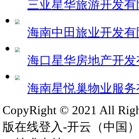
三亚星华旅游开发有
海南中田旅业开发有
海口星华房地产开发
海南星悦巢物业服务
CopyRight © 2021 All
版在线登入-开云（中