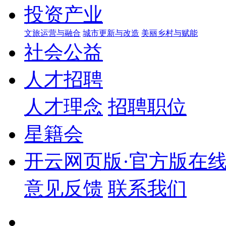
投资产业
文旅运营与融合
城市更新与改造
美丽乡村与赋能
社会公益
人才招聘
人才理念
招聘职位
星籍会
开云网页版·官方版在
意见反馈
联系我们