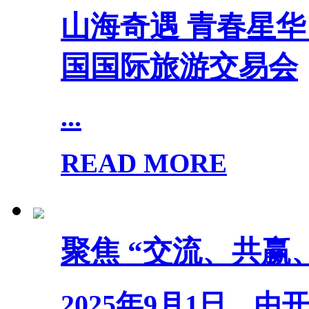
山海奇遇 青春星华 |
国国际旅游交易会
...
READ MORE
聚焦 “交流、共赢
2025年9月1日，