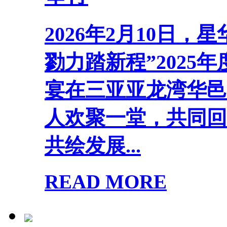
2026年2月10日
勠力踏新程”2025
宴在三亚亚龙湾华邑
人欢聚一堂，共同回
共绘发展...
READ MORE