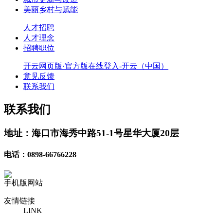
美丽乡村与赋能
人才招聘
人才理念
招聘职位
开云网页版·官方版在线登入-开云（中国）
意见反馈
联系我们
联系我们
地址：海口市海秀中路51-1号星华大厦20层
电话：0898-66766228
手机版网站
友情链接
LINK