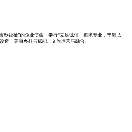
会贡献福祉"的企业使命，奉行“立足诚信，追求专业，坚韧弘
与改造、美丽乡村与赋能、文旅运营与融合。