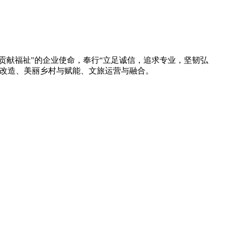
会贡献福祉"的企业使命，奉行“立足诚信，追求专业，坚韧弘
与改造、美丽乡村与赋能、文旅运营与融合。