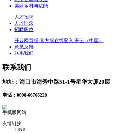
美丽乡村与赋能
人才招聘
人才理念
招聘职位
开云网页版·官方版在线登入-开云（中国）
意见反馈
联系我们
联系我们
地址：海口市海秀中路51-1号星华大厦20层
电话：0898-66766228
手机版网站
友情链接
LINK