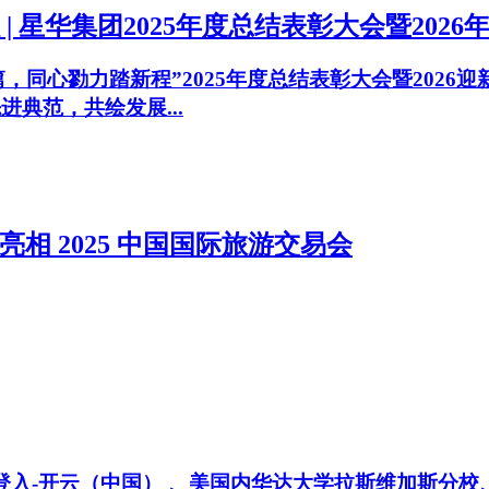
 星华集团2025年度总结表彰大会暨202
新篇，同心勠力踏新程”2025年度总结表彰大会暨20
典范，共绘发展...
亮相 2025 中国国际旅游交易会
在线登入-开云（中国） 、美国内华达大学拉斯维加斯