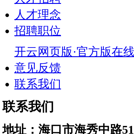
人才理念
招聘职位
开云网页版·官方版在
意见反馈
联系我们
联系我们
地址：海口市海秀中路51