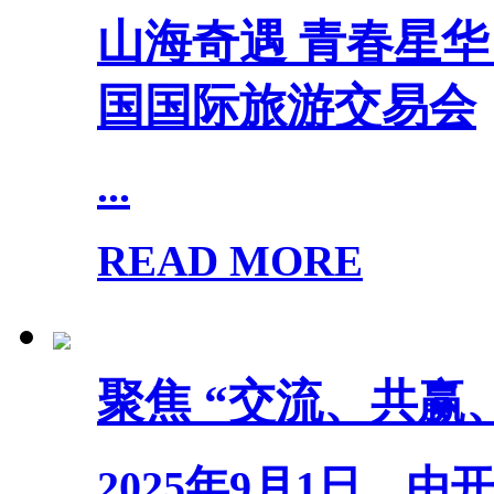
山海奇遇 青春星华 |
国国际旅游交易会
...
READ MORE
聚焦 “交流、共赢
2025年9月1日，