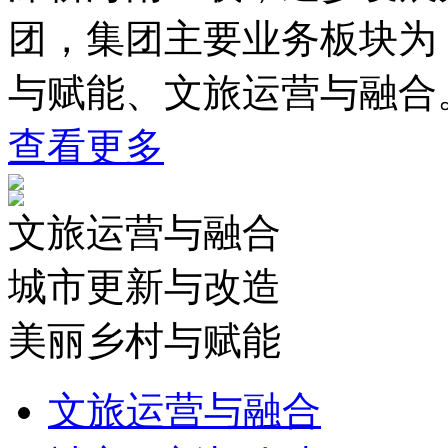
团，集团主要业务板块为
与赋能、文旅运营与融合
查看更多
文旅运营与融合
城市更新与改造
美丽乡村与赋能
文旅运营与融合