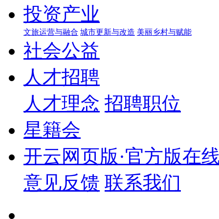
投资产业
文旅运营与融合
城市更新与改造
美丽乡村与赋能
社会公益
人才招聘
人才理念
招聘职位
星籍会
开云网页版·官方版在
意见反馈
联系我们