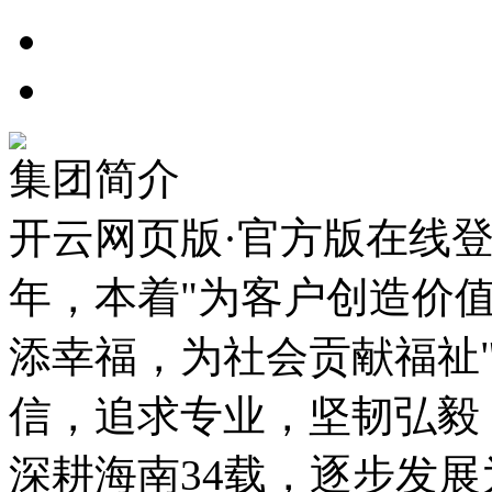
集团简介
开云网页版·官方版在线登入
年，本着"为客户创造价
添幸福，为社会贡献福祉
信，追求专业，坚韧弘毅
深耕海南34载，逐步发