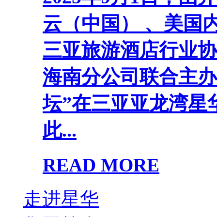
云（中国） 、美国
三亚旅游酒店行业协
海南分公司联合主办
坛”在三亚亚龙湾星
此...
READ MORE
走进星华