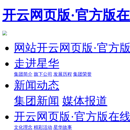
开云网页版·官方版
网站开云网页版·官方
走进星华
集团简介
旗下公司
发展历程
集团荣誉
新闻动态
集团新闻
媒体报道
开云网页版·官方版在
文化理念
精彩活动
星华故事