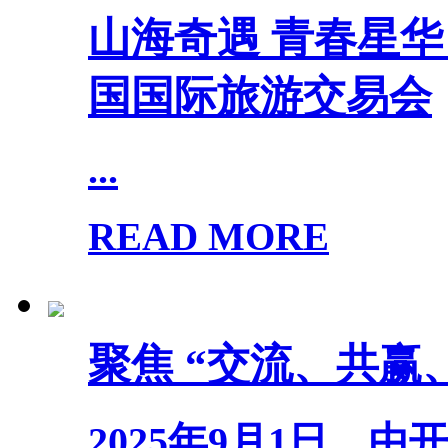
山海奇遇 青春星华 |
国国际旅游交易会
...
READ MORE
聚焦 “交流、共赢
2025年9月1日，